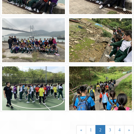
«
1
2
3
4
»