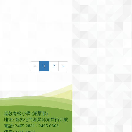
«
1
2
»
道教青松小學 (湖景邨)
地址: 新界屯門湖景邨湖昌街四號
電話: 2465 2881 / 2465 6363