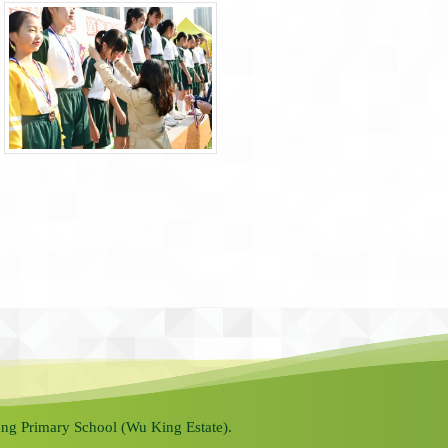
ng Primary School (Wu King Estate).