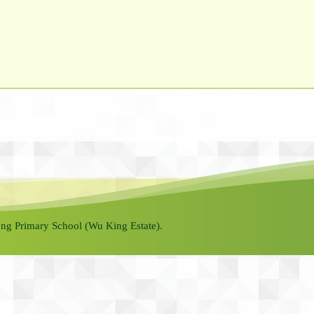
ng Primary School (Wu King Estate).