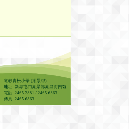
道教青松小學 (湖景邨)
地址: 新界屯門湖景邨湖昌街四號
電話: 2465 2881 / 2465 6363
傳真: 2465 6863