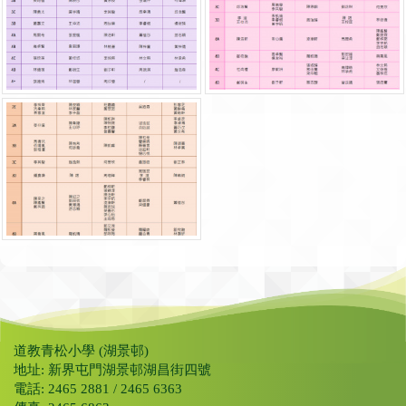
道教青松小學 (湖景邨)
地址: 新界屯門湖景邨湖昌街四號
電話: 2465 2881 / 2465 6363