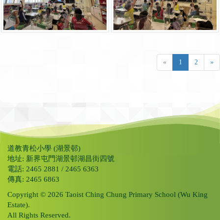
«
1
2
»
道教青松小學 (湖景邨)
地址: 新界屯門湖景邨湖昌街四號
電話: 2465 2881 / 2465 6363
傳真: 2465 6863
Copyright © 2026 Taoist Ching Chung Primary School (Wu King
Estate).
All Rights Reserved.