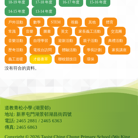
18-19 年度
17-18 年度
16-17 年度
15-16 年度
14-15 年度
13-14 年度
戶外活動
數學
STEM
視藝
其他
體育
常識
音樂
圖書
英文
家長義工活動
交流團
音樂活動
自理學習
迎新活動
親子活動
典禮活動
歷奇活動
電視台訪問
體驗活動
學長計劃
家長講座
義工送暖
才藝薈萃
聯校競技日
環保
没有符合的資料。
道教青松小學 (湖景邨)
地址: 新界屯門湖景邨湖昌街四號
電話: 2465 2881 / 2465 6363
傳真: 2465 6863
Copyright © 2026 Taoist Ching Chung Primary School (Wu King