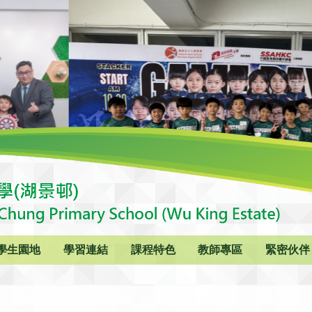
學生園地
學習連結
課程特色
教師專區
緊密伙伴