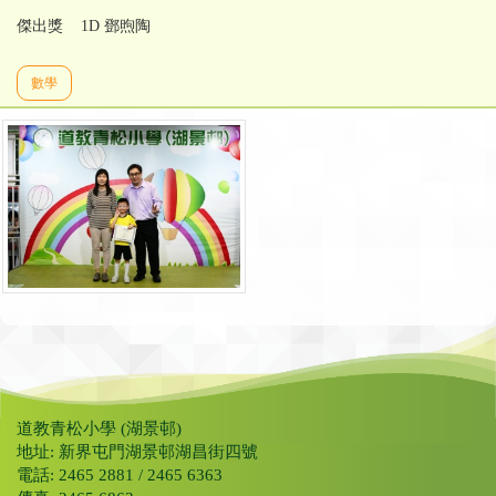
傑出獎 1D 鄧煦陶
數學
道教青松小學 (湖景邨)
地址: 新界屯門湖景邨湖昌街四號
電話: 2465 2881 / 2465 6363