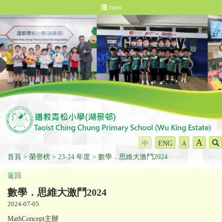
menu
A
中
ENG
A
首頁
榮譽榜
23-24 年度
數學．思維大激鬥2024
返回
數學．思維大激鬥2024
2024-07-05
MathConcept主辦