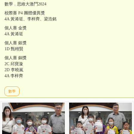
數學．思維大激鬥2024
校際賽 P4 團體優異獎
4A 黃浠珽、李梓⿑、梁浩銘
個人賽 金獎
4A 黃浠珽
個人賽 銀獎
1D 甄栩賢
個人賽 銅獎
2C 邱寶漩
2D 李曉嵐
4A 李梓⿑
數學