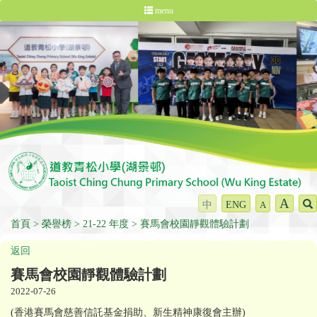
menu
A
中
ENG
A
首頁
榮譽榜
21-22 年度
賽馬會校園靜觀體驗計劃
返回
賽馬會校園靜觀體驗計劃
2022-07-26
(香港賽馬會慈善信託基金捐助、新生精神康復會主辦)