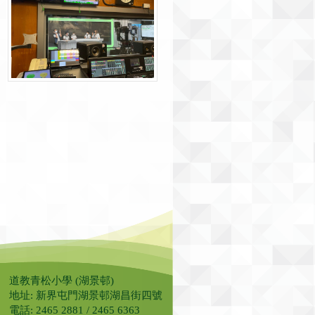
道教青松小學 (湖景邨)
地址: 新界屯門湖景邨湖昌街四號
電話: 2465 2881 / 2465 6363