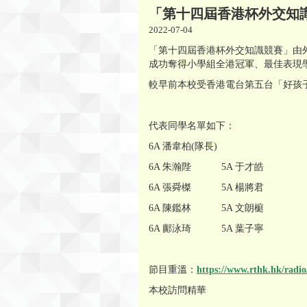
「第十四屆香港杯外交知識
2022-07-04
「第十四屆香港杯外交知識競賽」由
成功奪得小學組全港冠軍、最佳表現
較早前本校受香港電台第五台「好孩子
代表同學名單如下：
6A 潘韋柏(隊長)
6A 朱瀚陛 5A 于才皓
6A 張舜榤 5A 楊將君
6A 陳鑑林 5A 文朗榳
6A 鄺泳琦 5A 葉子寧
節目重溫：
https://www.rthk.hk/radi
本校訪問精華