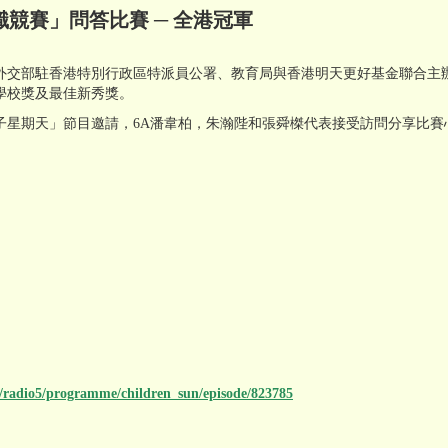
競賽」問答比賽 ─ 全港冠軍
外交部駐香港特別行政區特派員公署、教育局與香港明天更好基金聯合主
學校獎及最佳新秀獎。
星期天」節目邀請，6A潘韋柏，朱瀚陛和張舜榤代表接受訪問分享比賽心
o/radio5/programme/children_sun/episode/823785