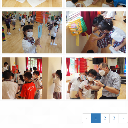
«
1
2
3
»