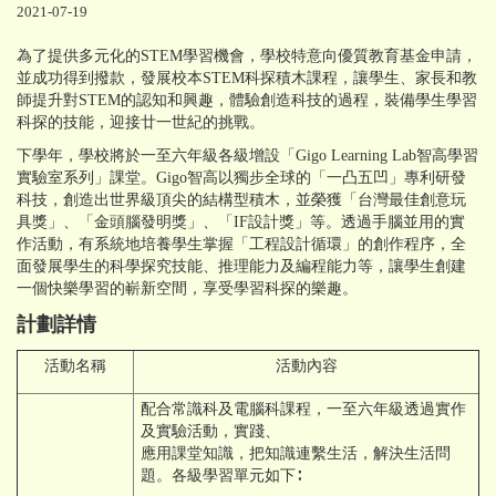
2021-07-19
為了提供多元化的STEM學習機會，學校特意向優質教育基金申請，
並成功得到撥款，發展校本STEM科探積木課程，讓學生、家長和教
師提升對STEM的認知和興趣，體驗創造科技的過程，裝備學生學習
科探的技能，迎接廿一世紀的挑戰。
下學年，學校將於一至六年級各級增設「Gigo Learning Lab智高學習
實驗室系列」課堂。Gigo智高以獨步全球的「一凸五凹」專利研發
科技，創造出世界級頂尖的結構型積木，並榮獲「台灣最佳創意玩
具獎」、「金頭腦發明獎」、「IF設計獎」等。透過手腦並用的實
作活動，有系統地培養學生掌握「工程設計循環」的創作程序，全
面發展學生的科學探究技能、推理能力及編程能力等，讓學生創建
一個快樂學習的嶄新空間，享受學習科探的樂趣。
計劃詳情
活動名稱
活動內容
配合常識科及電腦科課程，一至六年級透過實作
及實驗活動，實踐、
應用課堂知識，把知識連繫生活，解決生活問
題。各級學習單元如下∶