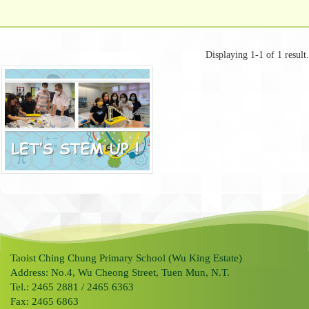
Displaying 1-1 of 1 result.
Taoist Ching Chung Primary School (Wu King Estate)
Address: No.4, Wu Cheong Street, Tuen Mun, N.T.
Tel.: 2465 2881 / 2465 6363
Fax: 2465 6863