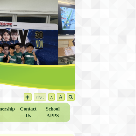
A
中
ENG
A
nership
Contact
School
Us
APPS