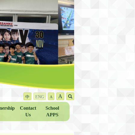
A
中
ENG
A
nership
Contact
School
Us
APPS