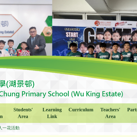
Students'
Learning
Curriculum
Teachers'
Part
on
Area
Link
Area
人一花活動