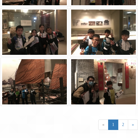
«
1
2
»