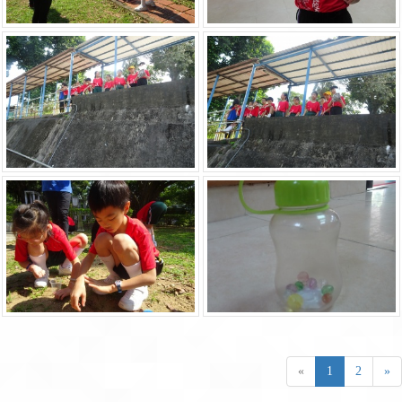
«
1
2
»