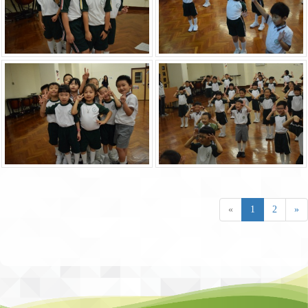
«
1
2
»