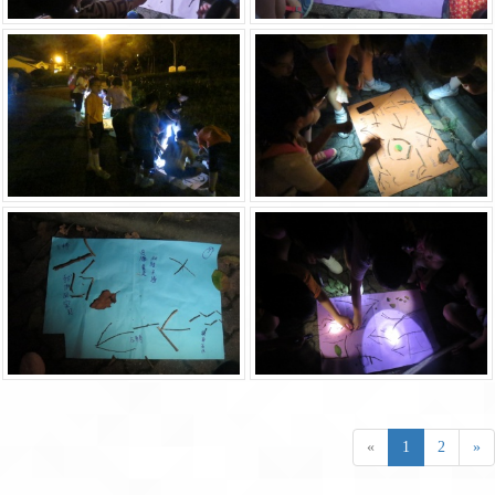
«
1
2
»