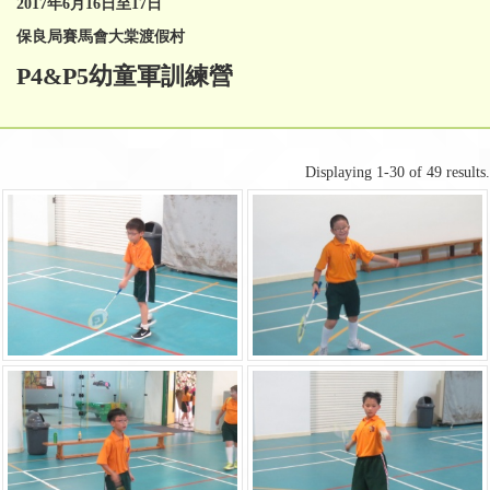
2017
年
6
月
16
日至
17
日
保良局賽馬會大棠渡假村
P4&P5幼童軍訓練營
Displaying 1-30 of 49 results.