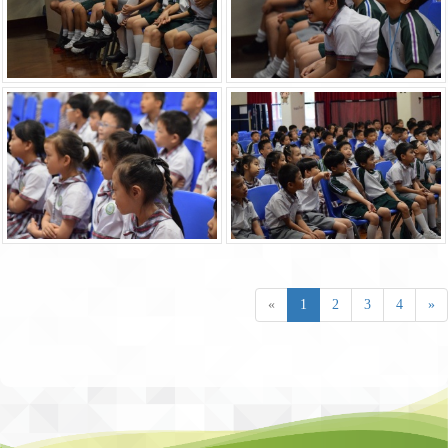
«
1
2
3
4
»