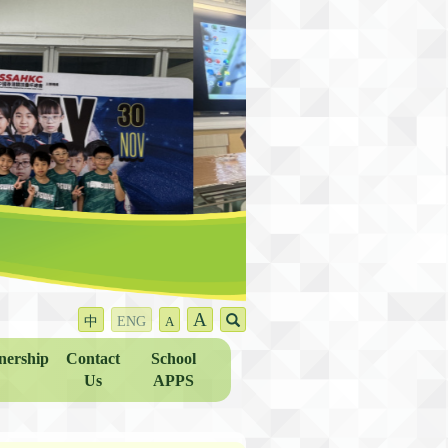
A
中
ENG
A
nership
Contact
School
Us
APPS