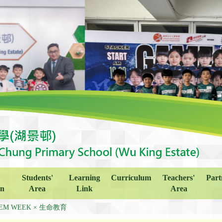
Students'
Learning
Curriculum
Teachers'
Part
on
Area
Link
Area
EM WEEK × 生命教育