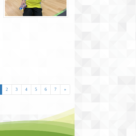
2
3
4
5
6
7
»