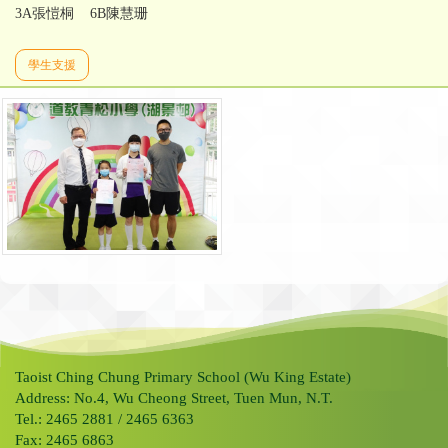
3A張愷桐 6B陳慧珊
學生支援
Taoist Ching Chung Primary School (Wu King Estate)
Address: No.4, Wu Cheong Street, Tuen Mun, N.T.
Tel.: 2465 2881 / 2465 6363
Fax: 2465 6863