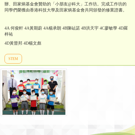
辦、田家炳基金會贊助的「小朋友@科大」工作坊。完成工作坊的
同學們榮獲由香港科技大學及田家炳基金會共同頒發的修業證書。
4A 何俊軒 4A黃期蔚 4A楊承朗 4B陳砋諾 4B洪天宇 4C廖敏學 4D羅
梓祐
4D黃晉邦 4D楊文彪
STEM