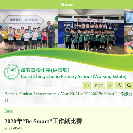
menu
A
中
ENG
A
Home
Student Achievements
Year 20-21
2020年“Be Smart”工作紙比
賽
Back
2020年“Be Smart”工作紙比賽
2021-05-06