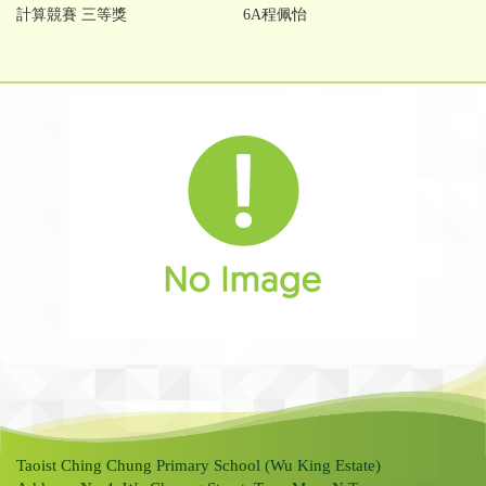
計算競賽 三等獎
6A程佩怡
Taoist Ching Chung Primary School (Wu King Estate)