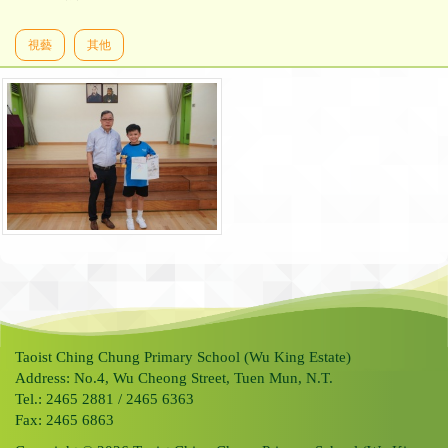
視藝
其他
Taoist Ching Chung Primary School (Wu King Estate)
Address: No.4, Wu Cheong Street, Tuen Mun, N.T.
Tel.: 2465 2881 / 2465 6363
Fax: 2465 6863