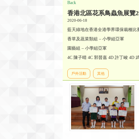
Back
香港北區花系鳥蟲魚展覽20
2020-06-18
藍天綠地在香港全港學界環保栽種比
香草及蔬菜類組 – 小學組亞軍
園藝組 – 小學組亞軍
4C 陳子晴 4C 郭晉嘉 4D 許丁峻 4D 
戶外活動
其他