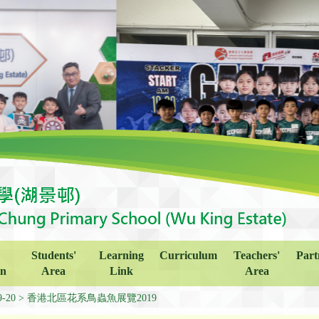
Students'
Learning
Curriculum
Teachers'
Part
on
Area
Link
Area
9-20
香港北區花系鳥蟲魚展覽2019