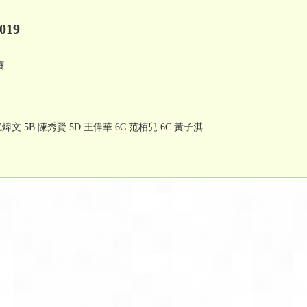
19
賽
武煒文 5B 陳秀賢 5D 王偉華 6C 范栢兒 6C 黃子淇