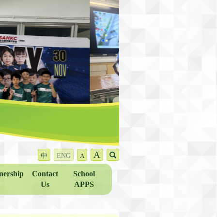
A
中
ENG
A
nership
Contact
School
Us
APPS