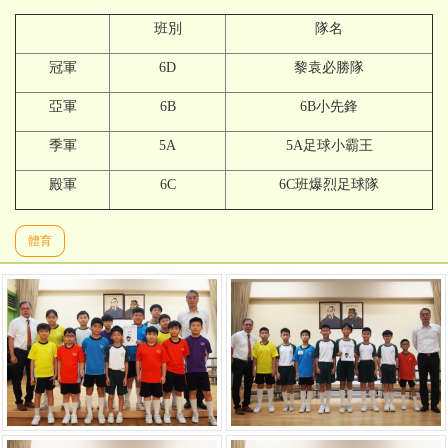
班別
隊名
冠軍
6D
黎袁必勝隊
亞軍
6B
6B小先鋒
季軍
5A
5A足球小霸王
殿軍
6C
6C班爆烈足球隊
體育