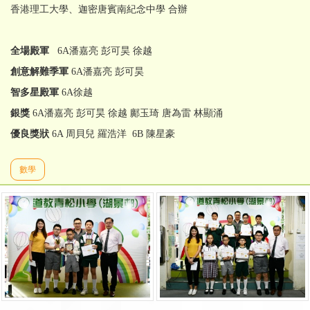
香港理工大學、迦密唐賓南紀念中學 合辦
全場殿軍
6A潘嘉亮 彭可昊 徐越
創意解難季軍
6A潘嘉亮 彭可昊
智多星殿軍
6A徐越
銀獎
6A潘嘉亮 彭可昊 徐越 鄺玉琦 唐為雷 林顯涌
優良獎狀
6A 周貝兒 羅浩洋 6B 陳星豪
數學