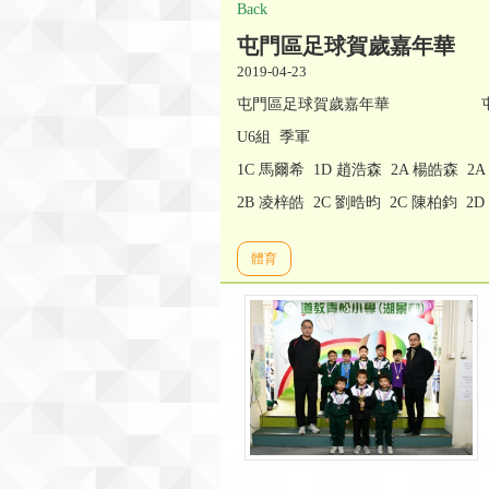
Back
屯門區足球賀歲嘉年華
2019-04-23
屯門區足球賀歲嘉年華 屯門體育會主
U6組 季軍
1C 馬爾希 1D 趙浩森 2A 楊皓森 2
2B 凌梓皓 2C 劉晧昀 2C 陳柏鈞 2
體育