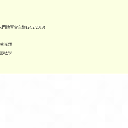
辦(24/2/2019)
A 林嘉燿
D 廖敏學