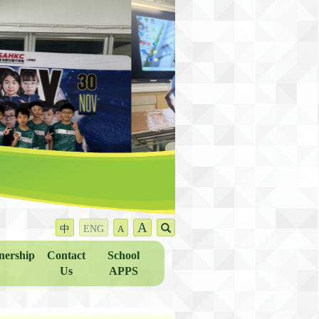
A
中
ENG
A
nership
Contact
School
Us
APPS