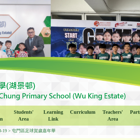
Students'
Learning
Curriculum
Teachers'
Part
on
Area
Link
Area
8-19
屯門區足球賀歲嘉年華