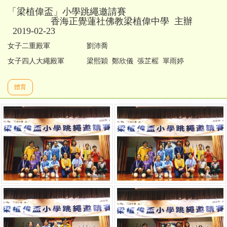
「梁植偉盃」小學跳繩邀請賽
香海正覺蓮社佛教梁植偉中學 主辦
2019-02-23
女子二重殿軍 劉沛喬
女子四人大繩殿軍 梁熙穎 鄭欣儀 張芷榣 單雨婷
體育