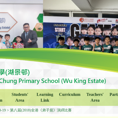
Students'
Learning
Curriculum
Teachers'
Part
on
Area
Link
Area
8-19
第八屆(2018)全港《弟子規》演繹比賽