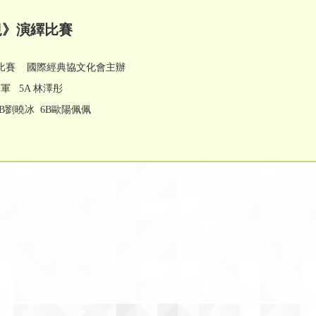
子規》演繹比賽
演繹比賽 國際經典協文化會主辦
軍 5A 林澤彤
B劉曉冰 6B歐陽佩佩