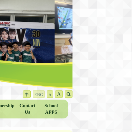
A
中
ENG
A
nership
Contact
School
Us
APPS