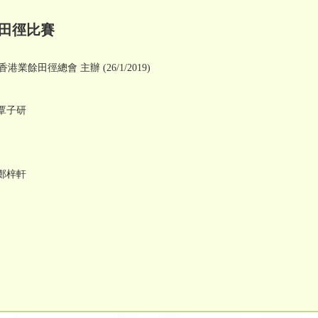
童田徑比賽
業餘田徑總會 主辦 (26/1/2019)
C覃子研
C鄭梓軒