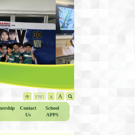
A
中
ENG
A
nership
Contact
School
Us
APPS