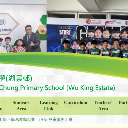
Students'
Learning
Curriculum
Teachers'
Part
on
Area
Link
Area
8-19
簡易運動大賽 – IAAF兒童田徑比賽