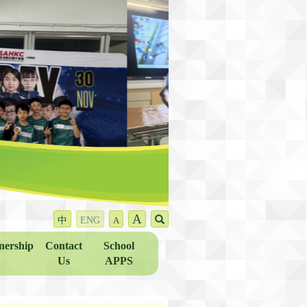
A
中
ENG
A
nership
Contact
School
Us
APPS