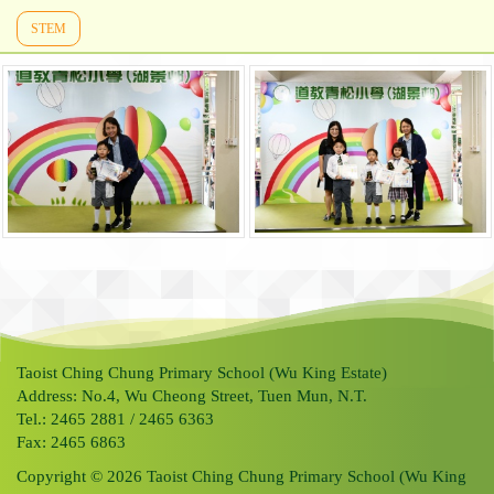
STEM
Taoist Ching Chung Primary School (Wu King Estate)
Address: No.4, Wu Cheong Street, Tuen Mun, N.T.
Tel.: 2465 2881 / 2465 6363
Fax: 2465 6863
Copyright © 2026 Taoist Ching Chung Primary School (Wu King