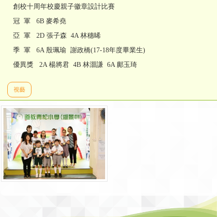
創校十周年校慶親子徽章設計比賽
冠 軍 6B 麥希堯
亞 軍 2D 張子森 4A 林穗晞
季 軍 6A 殷珮瑜 謝政橋(17-18年度畢業生)
優異獎 2A 楊將君 4B 林灝謙 6A 鄺玉琦
視藝