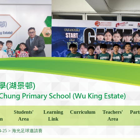
Students'
Learning
Curriculum
Teachers'
Part
on
Area
Link
Area
4-25
海光足球邀請賽