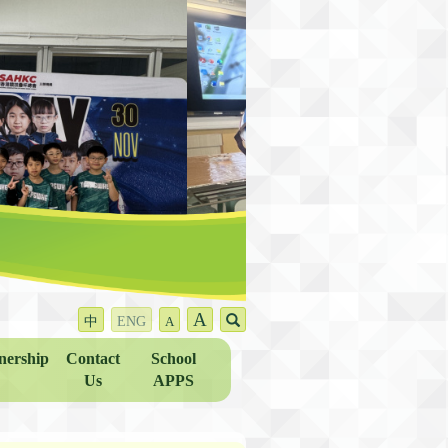
A
中
ENG
A
nership
Contact
School
Us
APPS