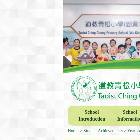
School
School
Introduction
Informati
Home
Student Achievements
Year 2