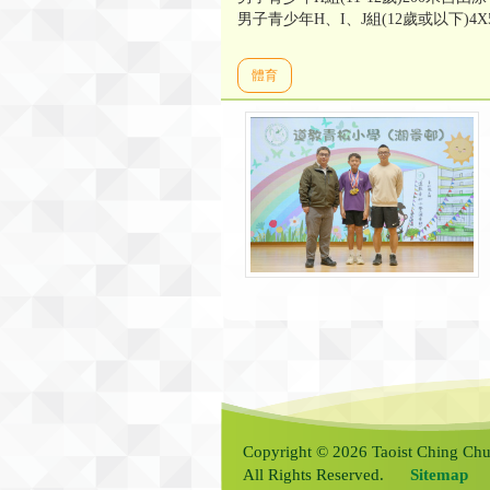
男子青少年H、I、J組(12歲或以下)4
體育
Copyright © 2026 Taoist Ching Chu
All Rights Reserved.
Sitemap