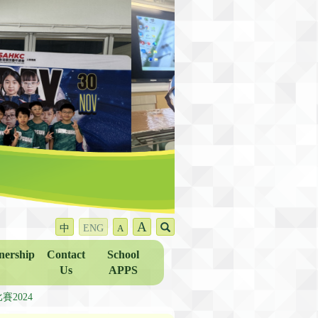
A
中
ENG
A
nership
Contact
School
Us
APPS
賽2024