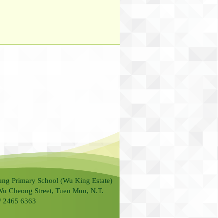
ung Primary School (Wu King Estate)
Wu Cheong Street, Tuen Mun, N.T.
 / 2465 6363