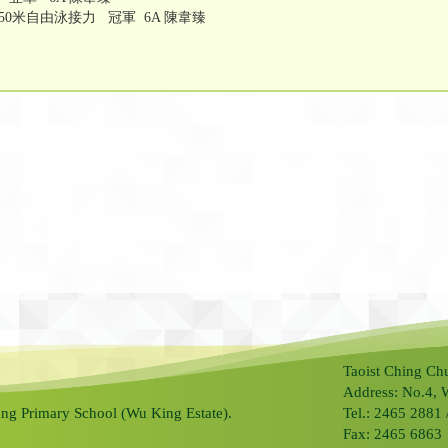
X50米自由泳接力 冠軍 6A 陳韋臻
Taoist Ching Ch
Address: No.4, 
ng Primary School (Wu King Estate).
Tel.: 2465 2881
Fax: 2465 6863