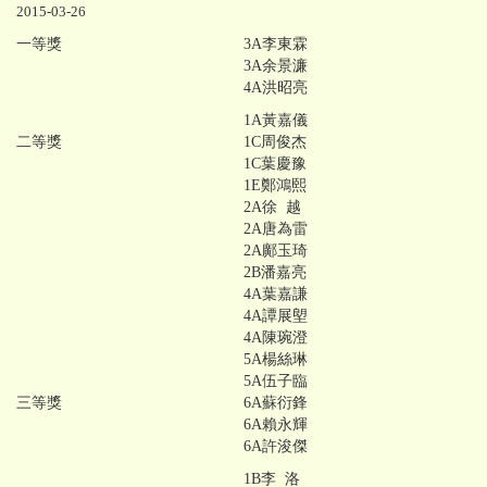
2015-03-26
一等獎
3A李東霖
3A余景濂
4A洪昭亮
1A黃嘉儀
二等獎
1C周俊杰
1C葉慶豫
1E鄭鴻熙
2A徐 越
2A唐為雷
2A鄺玉琦
2B潘嘉亮
4A葉嘉謙
4A譚展塱
4A陳琬澄
5A楊絲琳
5A伍子臨
三等獎
6A蘇衍鋒
6A賴永輝
6A許浚傑
1B李 洛