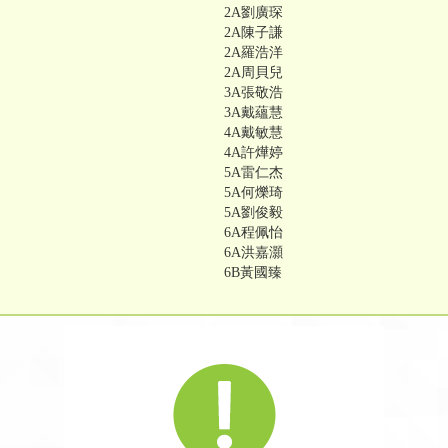
2A劉廣琛
2A陳子謙
2A羅浩洋
2A周貝兒
3A張敬浩
3A戴蘊慧
4A戴敏慧
4A許燁婷
5A雷仁杰
5A何爍琦
5A劉俊毅
6A程佩怡
6A洪嘉灝
6B黃國臻