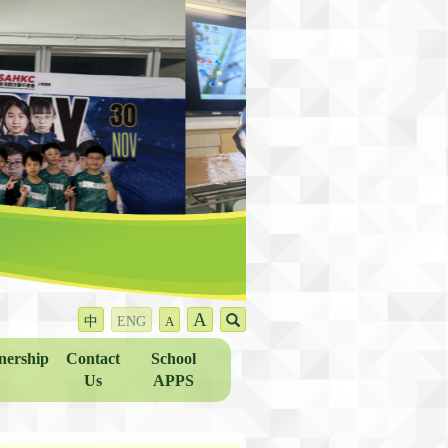
A
中
ENG
A
nership
Contact
School
Us
APPS