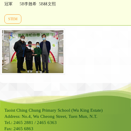
冠軍 5B李翹希 5B林文熙
STEM
Taoist Ching Chung Primary School (Wu King Estate)
Address: No.4, Wu Cheong Street, Tuen Mun, N.T.
Tel.: 2465 2881 / 2465 6363
Fax: 2465 6863