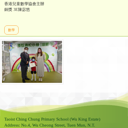
香港兒童數學協會主辦
銅獎 3E陳宓悠
數學
Taoist Ching Chung Primary School (Wu King Estate)
Address: No.4, Wu Cheong Street, Tuen Mun, N.T.