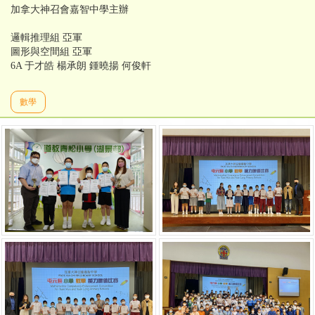
加拿大神召會嘉智中學主辦
邏輯推理組 亞軍
圖形與空間組 亞軍
6A 于才皓 楊承朗 鍾曉揚 何俊軒
數學