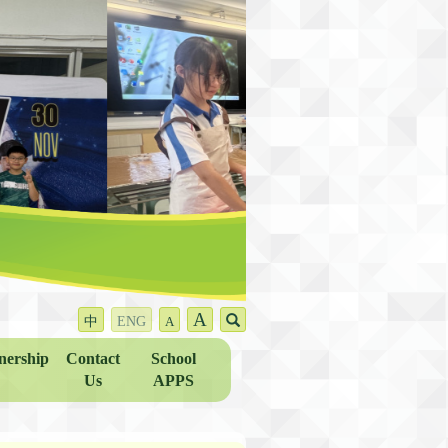
A
中
ENG
A
nership
Contact
School
Us
APPS