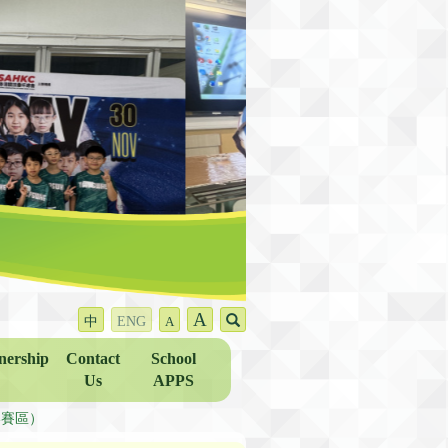
A
中
ENG
A
nership
Contact
School
Us
APPS
港賽區）