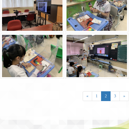
«
1
2
3
»