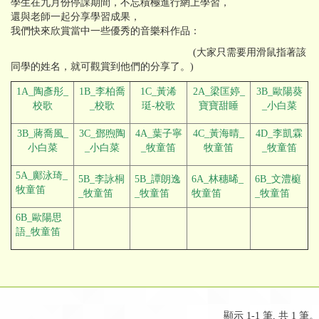
學生在九月份停課期間，不忘積極進行網上學習，
還與老師一起分享學習成果，
我們快來欣賞當中一些優秀的音樂科作品：
(大家只需要用滑鼠指著該
同學的姓名，就可觀賞到他們的分享了。)
1A_陶彥彤_
1B_李柏喬
1C_黃浠
2A_梁匡婷_
3B_歐陽葵
校歌
_校歌
珽-校歌
寶寶甜睡
_小白
菜
3B_蔣喬風_
3C_鄧煦陶
4A_葉子寧
4C_黃海晴_
4D_李凱霖
小白菜
_小白菜
_牧童笛
牧童笛
_牧童笛
5A_鄺泳琦_
5B_李詠桐
5B_譚朗逸
6A_林穗晞_
6B_文澧榳
牧童笛
_牧童笛
_牧童笛
牧童笛
_牧童笛
6B_歐陽思
語_牧童笛
顯示 1-1 筆, 共 1 筆。