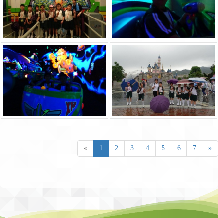
«
1
2
3
4
5
6
7
»