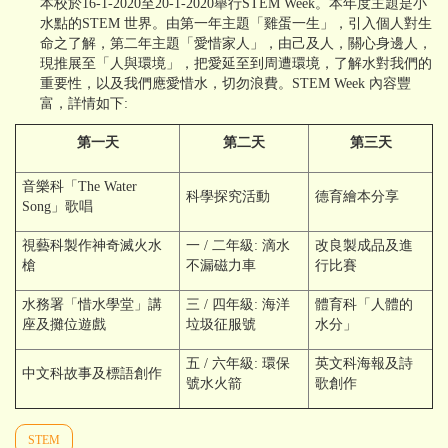
本校於16-1-2020至20-1-2020舉行STEM Week。本年度主題是小
水點的STEM 世界。由第一年主題「雞蛋一生」，引入個人對生
命之了解，第二年主題「愛惜家人」，由己及人，關心身邊人，
現推展至「人與環境」，把愛延至到周遭環境，了解水對我們的
重要性，以及我們應愛惜水，切勿浪費。STEM Week 內容豐
富，詳情如下:
第一天
第二天
第三天
音樂科「The Water
科學探究活動
德育繪本分享
Song」歌唱
視藝科製作神奇滅火水
一 / 二年級: 滴水
改良製成品及進
槍
不漏磁力車
行比賽
水務署「惜水學堂」講
三 / 四年級: 海洋
體育科「人體的
座及攤位遊戲
垃圾征服號
水分」
五 / 六年級: 環保
英文科海報及詩
中文科故事及標語創作
號水火箭
歌創作
STEM