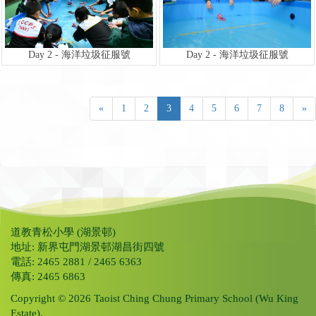
Day 2 - 海洋垃圾征服號
Day 2 - 海洋垃圾征服號
«
1
2
3
4
5
6
7
8
»
道教青松小學 (湖景邨)
地址: 新界屯門湖景邨湖昌街四號
電話: 2465 2881 / 2465 6363
傳真: 2465 6863
Copyright © 2026 Taoist Ching Chung Primary School (Wu King
Estate).