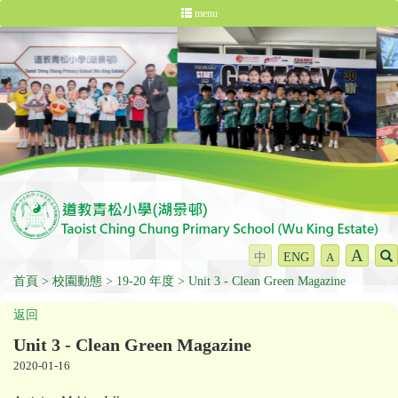
menu
A
中
ENG
A
首頁
校園動態
19-20 年度
Unit 3 - Clean Green Magazine
返回
Unit 3 - Clean Green Magazine
2020-01-16