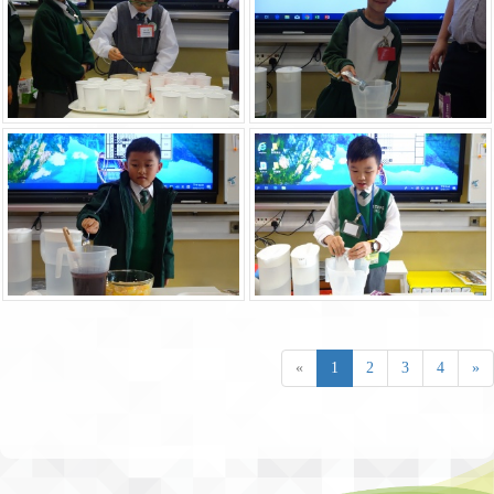
«
1
2
3
4
»